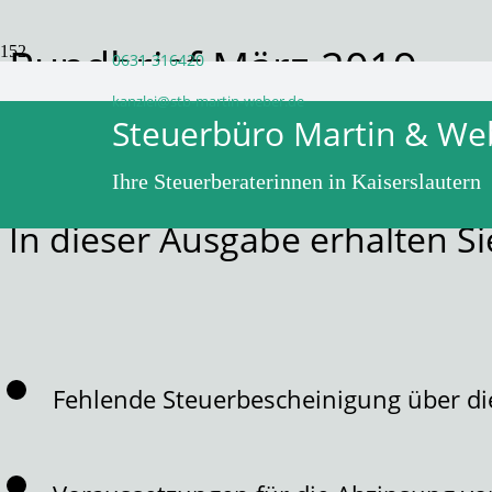
Rundbrief März 2019
0631 316420
kanzlei@stb-martin-weber.de
Steuerbüro Martin & We
vor 7 Jahren
WPadminSB
Ihre Steuerberaterinnen in Kaiserslautern
In dieser Ausgabe erhalten 
Fehlende Steuerbescheinigung über di