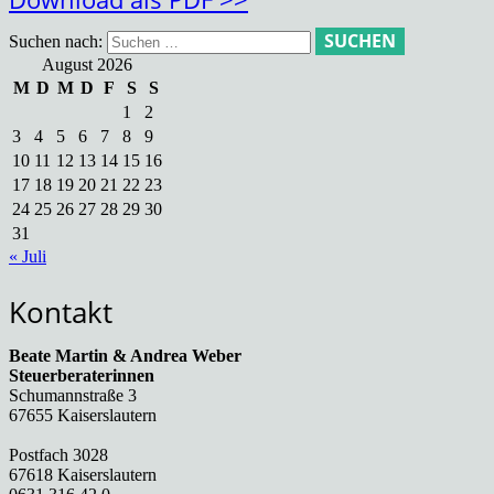
Suchen nach:
August 2026
M
D
M
D
F
S
S
1
2
3
4
5
6
7
8
9
10
11
12
13
14
15
16
17
18
19
20
21
22
23
24
25
26
27
28
29
30
31
« Juli
Kontakt
Beate Martin & Andrea Weber
Steuerberaterinnen
Schumannstraße 3
67655 Kaiserslautern
Postfach 3028
67618 Kaiserslautern