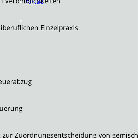
n Verbindlichkeiten
Kontakt
iberuflichen Einzelpraxis
teuerabzug
euerung
ist zur Zuordnungsentscheidung von gemis