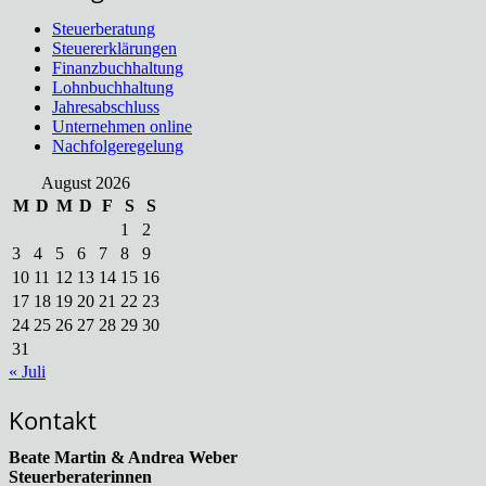
Steuerberatung
Steuererklärungen
Finanzbuchhaltung
Lohnbuchhaltung
Jahresabschluss
Unternehmen online
Nachfolgeregelung
August 2026
M
D
M
D
F
S
S
1
2
3
4
5
6
7
8
9
10
11
12
13
14
15
16
17
18
19
20
21
22
23
24
25
26
27
28
29
30
31
« Juli
Kontakt
Beate Martin & Andrea Weber
Steuerberaterinnen