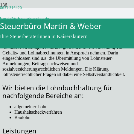
0631 316420
Lohnbuchhaltung
kanzlei@stb-martin-weber.de
Steuerbüro Martin & Weber
Ihre Steuerberaterinnen in Kaiserslautern
Viele unserer Mandanten beschäftigen Mitarbeiter. Deshalb könnten
Sie unsere Leistungen natürlich gern auch für die Erstellung von
Gehalts- und Lohnabrechnungen in Anspruch nehmen. Darin
eingeschlossen sind u.a. die Übermittlung von Lohnsteuer-
Anmeldungen, Beitragsnachweisen und
sozialversicherungsrechtlichen Meldungen. Die Klärung
lohnsteuerrechtlicher Fragen ist dabei eine Selbstverständlichkeit.
Wir bieten die Lohnbuchhaltung für
nachfolgende Bereiche an:
allgemeiner Lohn
Haushaltscheckverfahren
Baulohn
Leistungen