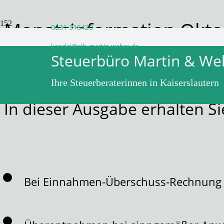
Monatsinformation Okto
0631 316420
kanzlei@stb-martin-weber.de
Steuerbüro Martin & We
vor 4 Jahren
WPadminSB
Ihre Steuerberaterinnen in Kaiserslautern
In dieser Ausgabe erhalten 
Bei Einnahmen-Überschuss-Rechnung 