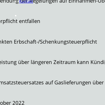
endung der Regelungen auf Einnahmen-Üb
Kontakt
pflicht entfallen
kten Erbschaft-/Schenkungsteuerpflicht
Leistung über längeren Zeitraum kann Kündi
satzsteuersatzes auf Gaslieferungen über
tober 2022