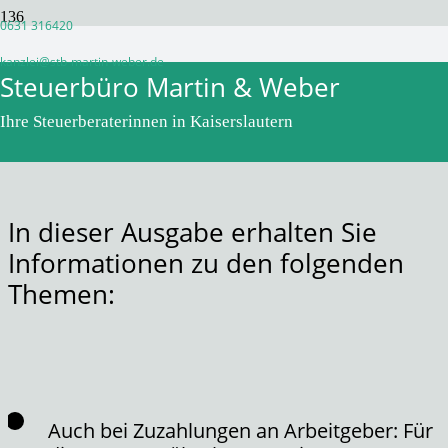
0631 316420
Monatsinformation November
kanzlei@stb-martin-weber.de
Steuerbüro Martin & Weber
2022
Ihre Steuerberaterinnen in Kaiserslautern
vor 4 Jahren
WPadminSB
In dieser Ausgabe erhalten Sie
Informationen zu den folgenden
Themen:
Auch bei Zuzahlungen an Arbeitgeber: Für