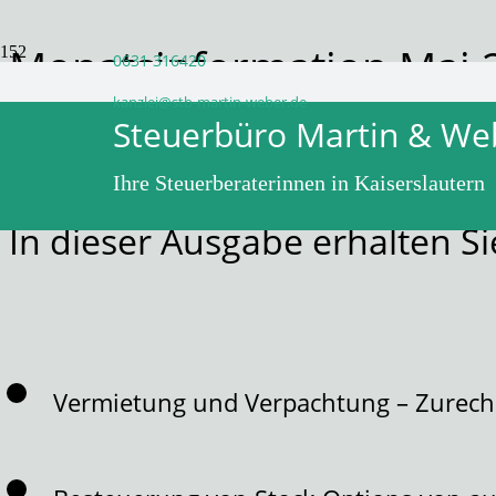
Monatsinformation Mai 
0631 316420
kanzlei@stb-martin-weber.de
Steuerbüro Martin & We
vor 3 Jahren
WPadminSB
Ihre Steuerberaterinnen in Kaiserslautern
In dieser Ausgabe erhalten 
Vermietung und Verpachtung – Zurechn