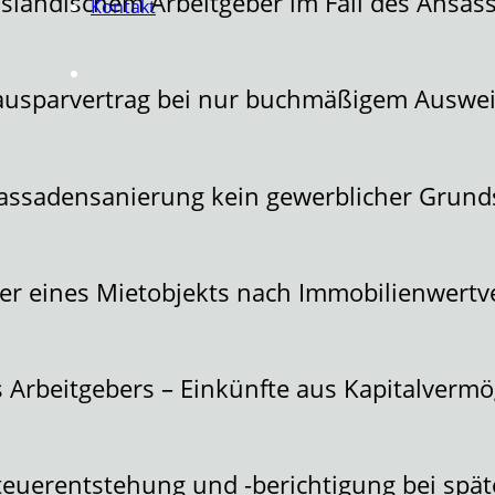
sländischem Arbeitgeber im Fall des Ansäss
Kontakt
ausparvertrag bei nur buchmäßigem Auswei
assadensanierung kein gewerblicher Grund
er eines Mietobjekts nach Immobilienwert
 Arbeitgebers – Einkünfte aus Kapitalvermö
Steuerentstehung und -berichtigung bei spä