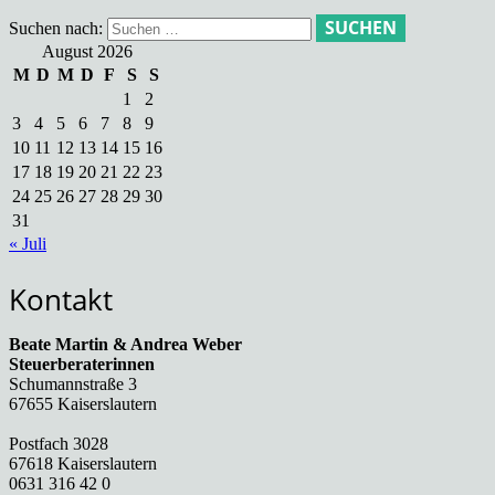
Suchen nach:
August 2026
M
D
M
D
F
S
S
1
2
3
4
5
6
7
8
9
10
11
12
13
14
15
16
17
18
19
20
21
22
23
24
25
26
27
28
29
30
31
« Juli
Kontakt
Beate Martin & Andrea Weber
Steuerberaterinnen
Schumannstraße 3
67655 Kaiserslautern
Postfach 3028
67618 Kaiserslautern
0631 316 42 0