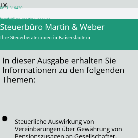
0631 316420
Monatsinformation Juli 2024
kanzlei@stb-martin-weber.de
Steuerbüro Martin & Weber
vor 2 Jahren
WPadminSB
Ihre Steuerberaterinnen in Kaiserslautern
In dieser Ausgabe erhalten Sie
Informationen zu den folgenden
Themen:
Steuerliche Auswirkung von
Vereinbarungen über Gewährung von
Pensionszusagen an Gesellschafter-