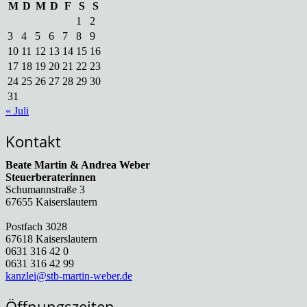
M
D
M
D
F
S
S
1
2
3
4
5
6
7
8
9
10
11
12
13
14
15
16
17
18
19
20
21
22
23
24
25
26
27
28
29
30
31
« Juli
Kontakt
Beate Martin & Andrea Weber
Steuerberaterinnen
Schumannstraße 3
67655 Kaiserslautern
Postfach 3028
67618 Kaiserslautern
0631 316 42 0
0631 316 42 99
kanzlei@stb-martin-weber.de
Öffnungszeiten