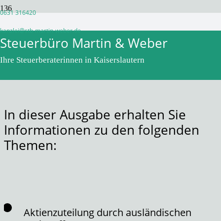
0631 316420
Monatsinformation Dezember
kanzlei@stb-martin-weber.de
Steuerbüro Martin & Weber
2021
Ihre Steuerberaterinnen in Kaiserslautern
vor 5 Jahren
WPadminSB
In dieser Ausgabe erhalten Sie
Informationen zu den folgenden
Themen:
Aktienzuteilung durch ausländischen