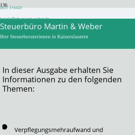
0631 316420
Monatsinformation Dezember
kanzlei@stb-martin-weber.de
Steuerbüro Martin & Weber
2020
Ihre Steuerberaterinnen in Kaiserslautern
vor 6 Jahren
WPadminSB
In dieser Ausgabe erhalten Sie
Informationen zu den folgenden
Themen:
Verpflegungsmehraufwand und