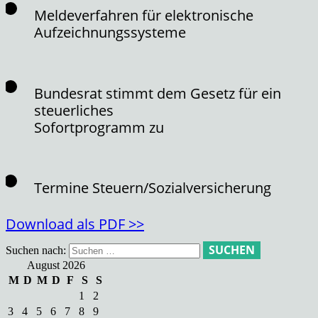
Meldeverfahren für elektronische
Aufzeichnungssysteme
Bundesrat stimmt dem Gesetz für ein
steuerliches
Sofortprogramm zu
Termine Steuern/Sozialversicherung
Download als PDF >>
Suchen nach:
August 2026
M
D
M
D
F
S
S
1
2
3
4
5
6
7
8
9