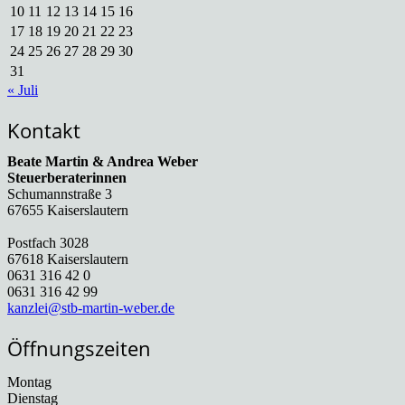
10
11
12
13
14
15
16
17
18
19
20
21
22
23
24
25
26
27
28
29
30
31
« Juli
Kontakt
Beate Martin & Andrea Weber
Steuerberaterinnen
Schumannstraße 3
67655 Kaiserslautern
Postfach 3028
67618 Kaiserslautern
0631 316 42 0
0631 316 42 99
kanzlei@stb-martin-weber.de
Öffnungszeiten
Montag
Dienstag