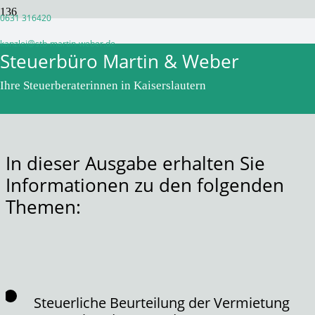
0631 316420
Monatsinformation August
kanzlei@stb-martin-weber.de
Steuerbüro Martin & Weber
2025
Ihre Steuerberaterinnen in Kaiserslautern
vor 1 Jahr
WPadminSB
In dieser Ausgabe erhalten Sie
Informationen zu den folgenden
Themen:
Steuerliche Beurteilung der Vermietung