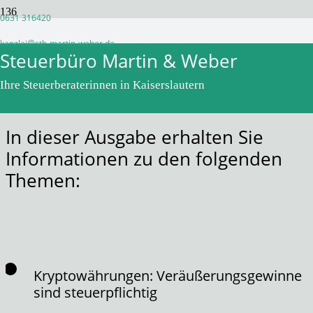
0631 316420
Monatsinformation April 2023
kanzlei@stb-martin-weber.de
Steuerbüro Martin & Weber
vor 3 Jahren
WPadminSB
Ihre Steuerberaterinnen in Kaiserslautern
In dieser Ausgabe erhalten Sie
Informationen zu den folgenden
Themen:
Kryptowährungen: Veräußerungsgewinne
sind steuerpflichtig