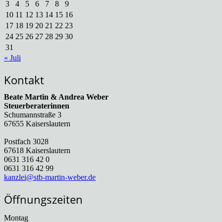
3
4
5
6
7
8
9
10
11
12
13
14
15
16
17
18
19
20
21
22
23
24
25
26
27
28
29
30
31
« Juli
Kontakt
Beate Martin & Andrea Weber
Steuerberaterinnen
Schumannstraße 3
67655 Kaiserslautern
Postfach 3028
67618 Kaiserslautern
0631 316 42 0
0631 316 42 99
kanzlei@stb-martin-weber.de
Öffnungszeiten
Montag